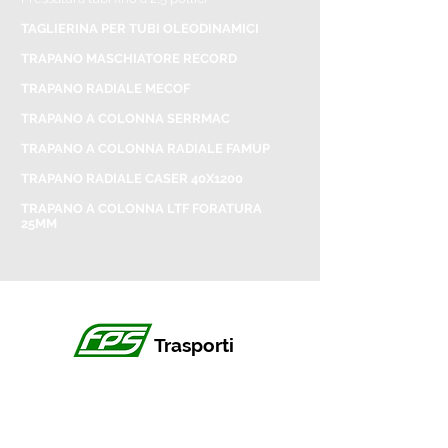
TAGLIERINA PER TUBI OLEODINAMICI
TRAPANO MASCHIATORE RECORD
TRAPANO RADIALE MECOF
TRAPANO A COLONNA SERRMAC
TRAPANO A COLONNA RADIALE FAMUP
TRAPANO RADIALE CASER 40X1200
TRAPANO A COLONNA LTF FORATURA
25MM
Trasporti
Per le consegne utilizziamo trasportatori
specializzati, di nostra fiducia, che