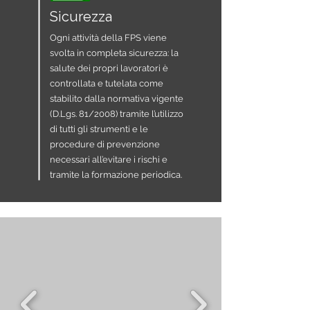
Sicurezza
Ogni attività della FPS viene
svolta in completa sicurezza: la
salute dei propri lavoratori è
controllata e tutelata come
stabilito dalla normativa vigente
(D.Lgs. 81/2008) tramite l’utilizzo
di tutti gli strumenti e le
procedure di prevenzione
necessari all’evitare i rischi e
tramite la formazione periodica.