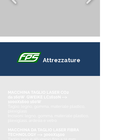
Attrezzature
MACCHINA TAGLIO LASER CO2
da 160W GWEIKE LC1610N -->
1000X1600 160W
Taglio: legno, gomma, materiale plastico,
plexiglass
Incisioni: legno, gomma, materiale plastico,
plexiglass, ardesia e vetro
MACCHINA DA TAGLIO LASER FIBRA
TECHNOLOGY --> 3000X1500
Taglio: inox e alluminio fino a 15 mm,